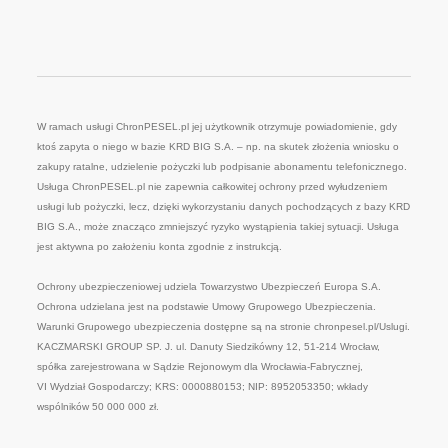
W ramach usługi ChronPESEL.pl jej użytkownik otrzymuje powiadomienie, gdy
ktoś zapyta o niego w bazie KRD BIG S.A. – np. na skutek złożenia wniosku o
zakupy ratalne, udzielenie pożyczki lub podpisanie abonamentu telefonicznego.
Usługa ChronPESEL.pl nie zapewnia całkowitej ochrony przed wyłudzeniem
usługi lub pożyczki, lecz, dzięki wykorzystaniu danych pochodzących z bazy KRD
BIG S.A., może znacząco zmniejszyć ryzyko wystąpienia takiej sytuacji. Usługa
jest aktywna po założeniu konta zgodnie z instrukcją.
Ochrony ubezpieczeniowej udziela Towarzystwo Ubezpieczeń Europa S.A.
Ochrona udzielana jest na podstawie Umowy Grupowego Ubezpieczenia.
Warunki Grupowego ubezpieczenia dostępne są na stronie chronpesel.pl/Uslugi.
KACZMARSKI GROUP SP. J. ul. Danuty Siedzikówny 12, 51-214 Wrocław,
spółka zarejestrowana w Sądzie Rejonowym dla Wrocławia-Fabrycznej,
VI Wydział Gospodarczy; KRS: 0000880153; NIP: 8952053350; wkłady
wspólników 50 000 000 zł.