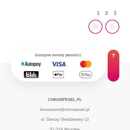
1
2
3
Dostępne metody płatności:
CHRONPESEL.PL
konsument@chronpesel.pl
ul. Danuty Siedzikówny 12
51-214
Wrocław