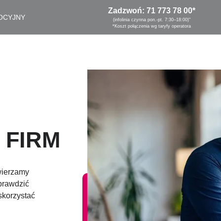
Zadzwoń:
71 773 78 00
*
OCYJNY
(infolinia czynna pon.-pt. 7:30–18:00)"
*Koszt połączenia wg taryfy operatora
FIRM
wierzamy
prawdzić
skorzystać