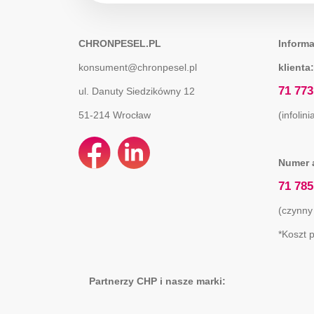
CHRONPESEL.PL
Informa
konsument@chronpesel.pl
klienta:
71 773
ul. Danuty Siedzikówny 12
51-214
Wrocław
(infolin
Numer 
71 785
(czynny
*Koszt 
Partnerzy CHP i nasze marki: