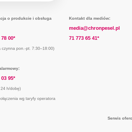
cja o produkcie i obsługa
Kontakt dla mediów:
media@chronpesel.pl
 78 00*
71 773 65 41*
ia czynna pon.-pt. 7:30–18:00)
alarmowy:
 03 95*
 24 h/dobę)
połączenia wg taryfy operatora
Serwis ofer