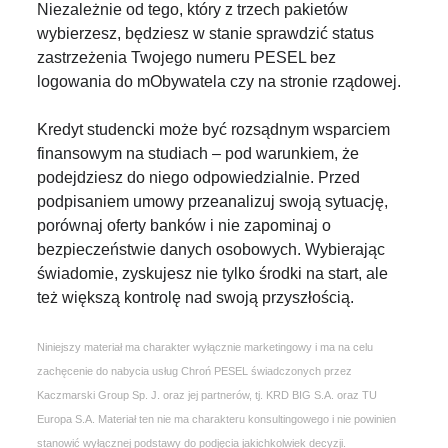
Niezależnie od tego, który z trzech pakietów
wybierzesz, będziesz w stanie sprawdzić status
zastrzeżenia Twojego numeru PESEL bez
logowania do mObywatela czy na stronie rządowej.
Kredyt studencki może być rozsądnym wsparciem
finansowym na studiach – pod warunkiem, że
podejdziesz do niego odpowiedzialnie. Przed
podpisaniem umowy przeanalizuj swoją sytuację,
porównaj oferty banków i nie zapominaj o
bezpieczeństwie danych osobowych. Wybierając
świadomie, zyskujesz nie tylko środki na start, ale
też większą kontrolę nad swoją przyszłością.
Niniejszy materiał ma charakter wyłącznie marketingowy i ma na celu
zachęcenie do nabycia usług Chroń PESEL świadczonych przez
Kaczmarski Group Sp. J. oraz jej partnerów, tj. KRD BIG S.A. oraz TU
Europa S.A. Materiał ten nie ma charakteru konsultingowego i nie powinien
stanowić wyłącznej podstawy do podjęcia jakichkolwiek decyzji.