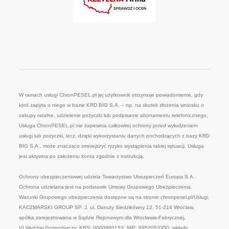
W ramach usługi ChronPESEL.pl jej użytkownik otrzymuje powiadomienie, gdy
ktoś zapyta o niego w bazie KRD BIG S.A. – np. na skutek złożenia wniosku o
zakupy ratalne, udzielenie pożyczki lub podpisanie abonamentu telefonicznego.
Usługa ChronPESEL.pl nie zapewnia całkowitej ochrony przed wyłudzeniem
usługi lub pożyczki, lecz, dzięki wykorzystaniu danych pochodzących z bazy KRD
BIG S.A., może znacząco zmniejszyć ryzyko wystąpienia takiej sytuacji. Usługa
jest aktywna po założeniu konta zgodnie z instrukcją.
Ochrony ubezpieczeniowej udziela Towarzystwo Ubezpieczeń Europa S.A.
Ochrona udzielana jest na podstawie Umowy Grupowego Ubezpieczenia.
Warunki Grupowego ubezpieczenia dostępne są na stronie chronpesel.pl/Uslugi.
KACZMARSKI GROUP SP. J. ul. Danuty Siedzikówny 12, 51-214 Wrocław,
spółka zarejestrowana w Sądzie Rejonowym dla Wrocławia-Fabrycznej,
VI Wydział Gospodarczy; KRS: 0000880153; NIP: 8952053350; wkłady