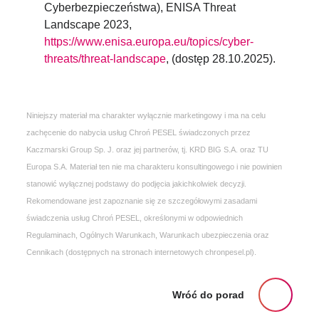
Cyberbezpieczeństwa), ENISA Threat
Landscape 2023,
https://www.enisa.europa.eu/topics/cyber-
threats/threat-landscape
, (dostęp 28.10.2025).
Niniejszy materiał ma charakter wyłącznie marketingowy i ma na celu
zachęcenie do nabycia usług Chroń PESEL świadczonych przez
Kaczmarski Group Sp. J. oraz jej partnerów, tj. KRD BIG S.A. oraz TU
Europa S.A. Materiał ten nie ma charakteru konsultingowego i nie powinien
stanowić wyłącznej podstawy do podjęcia jakichkolwiek decyzji.
Rekomendowane jest zapoznanie się ze szczegółowymi zasadami
świadczenia usług Chroń PESEL, określonymi w odpowiednich
Regulaminach, Ogólnych Warunkach, Warunkach ubezpieczenia oraz
Cennikach (dostępnych na stronach internetowych chronpesel.pl).
Wróć do porad