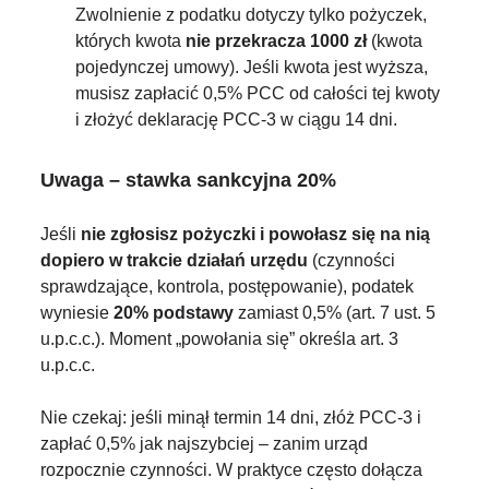
Zwolnienie z podatku dotyczy tylko pożyczek,
których kwota
nie przekracza 1000 zł
(kwota
pojedynczej umowy). Jeśli kwota jest wyższa,
musisz zapłacić 0,5% PCC od całości tej kwoty
i złożyć deklarację PCC-3 w ciągu 14 dni.
Uwaga – stawka sankcyjna 20%
Jeśli
nie zgłosisz pożyczki i powołasz się na nią
dopiero w trakcie działań urzędu
(czynności
sprawdzające, kontrola, postępowanie), podatek
wyniesie
20% podstawy
zamiast 0,5% (art. 7 ust. 5
u.p.c.c.). Moment „powołania się” określa art. 3
u.p.c.c.
Nie czekaj: jeśli minął termin 14 dni, złóż PCC-3 i
zapłać 0,5% jak najszybciej – zanim urząd
rozpocznie czynności. W praktyce często dołącza