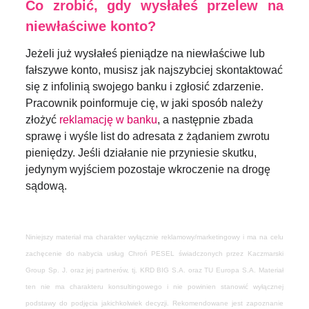
Co zrobić, gdy wysłałeś przelew na
niewłaściwe konto?
Jeżeli już wysłałeś pieniądze na niewłaściwe lub
fałszywe konto, musisz jak najszybciej skontaktować
się z infolinią swojego banku i zgłosić zdarzenie.
Pracownik poinformuje cię, w jaki sposób należy
złożyć
reklamację w banku
, a następnie zbada
sprawę i wyśle list do adresata z żądaniem zwrotu
pieniędzy. Jeśli działanie nie przyniesie skutku,
jedynym wyjściem pozostaje wkroczenie na drogę
sądową.
Niniejszy materiał ma charakter wyłącznie reklamowy/marketingowy i ma na celu
zachęcenie do nabycia usług Chroń PESEL świadczonych przez Kaczmarski
Group Sp. J. oraz jej partnerów, tj. KRD BIG S.A. oraz TU Europa S.A. Materiał
ten nie ma charakteru konsultingowego i nie powinien stanowić wyłącznej
podstawy do podjęcia jakichkolwiek decyzji. Rekomendowane jest zapoznanie