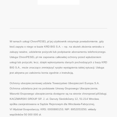
W ramach usługi ChronPESEL.pl jej użytkownik otrzymuje powiadomienie, gdy
ktoś zapyta o niego w bazie KRD BIG S.A. – np. na skutek złożenia wniosku o
zakupy ratalne, udzielenie pożyczki lub podpisanie abonamentu telefonicznego.
Usługa ChronPESEL.pl nie zapewnia całkowitej ochrony przed wyłudzeniem
usługi lub pożyczki, lecz, dzięki wykorzystaniu danych pochodzących z bazy KRD
BIG S.A., może znacząco zmniejszyć ryzyko wystąpienia takiej sytuacji. Usługa
jest aktywna po założeniu konta zgodnie z instrukcją.
Ochrony ubezpieczeniowej udziela Towarzystwo Ubezpieczeń Europa S.A.
Ochrona udzielana jest na podstawie Umowy Grupowego Ubezpieczenia.
Warunki Grupowego ubezpieczenia dostępne są na stronie chronpesel.pl/Uslugi.
KACZMARSKI GROUP SP. J. ul. Danuty Siedzikówny 12, 51-214 Wrocław,
spółka zarejestrowana w Sądzie Rejonowym dla Wrocławia-Fabrycznej,
VI Wydział Gospodarczy; KRS: 0000880153; NIP: 8952053350; wkłady
wspólników 50 000 000 zł.