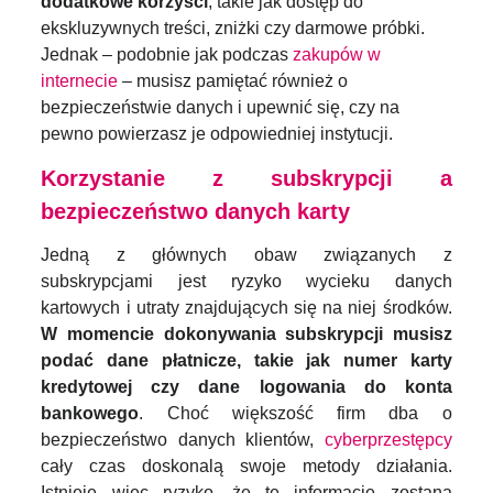
dodatkowe korzyści
, takie jak dostęp do
ekskluzywnych treści, zniżki czy darmowe próbki.
Jednak – podobnie jak podczas
zakupów w
internecie
– musisz pamiętać również o
bezpieczeństwie danych i upewnić się, czy na
pewno powierzasz je odpowiedniej instytucji.
Korzystanie z subskrypcji a
bezpieczeństwo danych karty
Jedną z głównych obaw związanych z
subskrypcjami jest ryzyko wycieku danych
kartowych i utraty znajdujących się na niej środków.
W momencie dokonywania subskrypcji musisz
podać dane płatnicze, takie jak numer karty
kredytowej czy dane logowania do konta
bankowego
. Choć większość firm dba o
bezpieczeństwo danych klientów,
cyberprzestępcy
cały czas doskonalą swoje metody działania.
Istnieje więc ryzyko, że te informacje zostaną