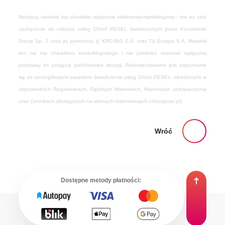
Niniejszy materiał ma charakter wyłącznie reklamowy/marketingowy i ma na celu
zachęcenie do nabycia usług Chroń PESEL świadczonych przez Kaczmarski
Group Sp. J. oraz jej partnerów, tj. KRD BIG S.A. oraz TU Europa S.A. Materiał
ten nie ma charakteru konsultingowego i nie powinien stanowić wyłącznej
podstawy do podjęcia jakichkolwiek decyzji. Rekomendowane jest zapoznanie
się ze szczegółowymi zasadami świadczenia usług Chroń PESEL, określonymi w
odpowiednich Regulaminach, Ogólnych Warunkach, Warunkach ubezpieczenia
oraz Cennikach (dostępnych na stronach internetowych chronpesel.pl).
Wróć
Dostępne metody płatności: