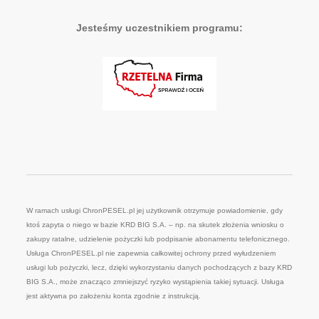
Jesteśmy uczestnikiem programu:
W ramach usługi ChronPESEL.pl jej użytkownik otrzymuje powiadomienie, gdy
ktoś zapyta o niego w bazie KRD BIG S.A. – np. na skutek złożenia wniosku o
zakupy ratalne, udzielenie pożyczki lub podpisanie abonamentu telefonicznego.
Usługa ChronPESEL.pl nie zapewnia całkowitej ochrony przed wyłudzeniem
usługi lub pożyczki, lecz, dzięki wykorzystaniu danych pochodzących z bazy KRD
BIG S.A., może znacząco zmniejszyć ryzyko wystąpienia takiej sytuacji. Usługa
jest aktywna po założeniu konta zgodnie z instrukcją.