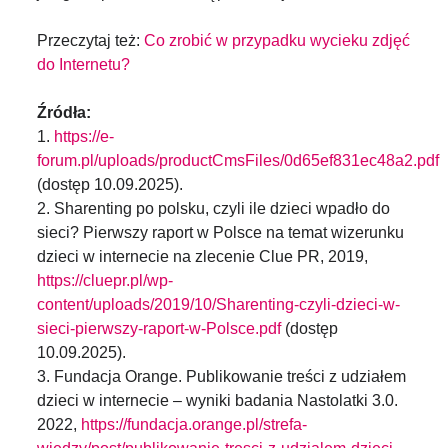
Przeczytaj też:
Co zrobić w przypadku wycieku zdjęć
do Internetu?
Źródła:
1.
https://e-
forum.pl/uploads/productCmsFiles/0d65ef831ec48a2.pdf
(dostęp 10.09.2025).
2. Sharenting po polsku, czyli ile dzieci wpadło do
sieci? Pierwszy raport w Polsce na temat wizerunku
dzieci w internecie na zlecenie Clue PR, 2019,
https://cluepr.pl/wp-
content/uploads/2019/10/Sharenting-czyli-dzieci-w-
sieci-pierwszy-raport-w-Polsce.pdf
(dostęp
10.09.2025).
3. Fundacja Orange. Publikowanie treści z udziałem
dzieci w internecie – wyniki badania Nastolatki 3.0.
2022,
https://fundacja.orange.pl/strefa-