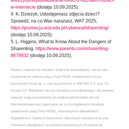
wiedzy/post/publikowanie-tresci-z-udzialem-dzieci-
w-internecie
(dostęp 10.09.2025).
4. K. Dzieżyk, Udostępniasz zdjęcia dzieci?
Sprawdź, na co Was narażasz, WAT 2025,
https://promocja.wat.edu.pl/cyberwat/sharenting/
(dostęp 10.09.2025).
5. L. Higgins, What to Know About the Dangers of
Sharenting,
https://www.parents.com/sharenting-
8678932
(dostęp 10.09.2025).
Niniejszy materiał ma charakter wyłącznie marketingowy i ma na celu
zachęcenie do nabycia usług Chroń PESEL świadczonych przez
Kaczmarski Group Sp. J. oraz jej partnerów, tj. KRD BIG S.A. oraz TU
Europa S.A. Materiał ten nie ma charakteru konsultingowego i nie powinien
stanowić wyłącznej podstawy do podjęcia jakichkolwiek decyzji.
Rekomendowane jest zapoznanie się ze szczegółowymi zasadami
świadczenia usług Chroń PESEL, określonymi w odpowiednich
Regulaminach, Ogólnych Warunkach, Warunkach ubezpieczenia oraz
Cennikach (dostępnych na stronach internetowych chronpesel.pl).