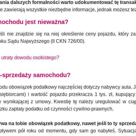
ania dalszych formalności warto udokumentować tę transak
zawierają wszystkie niezbędne informacje, jednak możesz te
ochodu jest nieważna?
 nie znajdzie się na niej określenie ceny pojazdu, który zam
oku Sądu Najwyższego (II CKN 726/00).
 utraty dowodu osobistego?
a-sprzedaży samochodu?
 obowiązek podatkowy najczęściej dotyczy nabywcy auta. Jeś
siębiorcami) i wartość pojazdu przekracza 1 tys. zł, kupując
wynikającej z umowy. Kwestię tę należy uregulować w cią
ązku zapłaty podatku od czynności cywilno-prawnych.
ywa na tobie obowiązek podatkowy, nawet jeśli to ty sprze
 upływem pół roku od momentu, gdy sam go nabyłeś. Sytuac