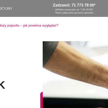
Zadzwoń:
71 773 78 00
*
OCYJNY
(infolinia czynna pon.-pt. 7:30–18:00)"
*Koszt połączenia wg taryfy operatora
aży pojazdu – jak powinna wyglądać?
K