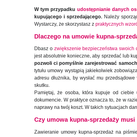
W tym przypadku
udostępnianie danych o
kupującego i sprzedającego.
Należy sporząd
Wystarczy, że skorzystasz z
praktycznych wzo
Dlaczego na umowie kupna-sprzed
Dbasz o
zwiększenie bezpieczeństwa swoich
jest absolutnie konieczne, aby sprzedać lub ku
pozwoli ci pomyślnie zarejestrować samochó
tytułu umowy wystąpią jakiekolwiek zobowiązan
adresu dłużnika, by wysłać mu przedsądowe w
skutku.
Pamiętaj, że osoba, która kupuje od ciebie
dokumencie. W praktyce oznacza to, że w raz
naprawy na twój koszt. W takich sytuacjach da
Czy umowa kupna-sprzedaży musi 
Zawieranie umowy kupna-sprzedaż na piśmie