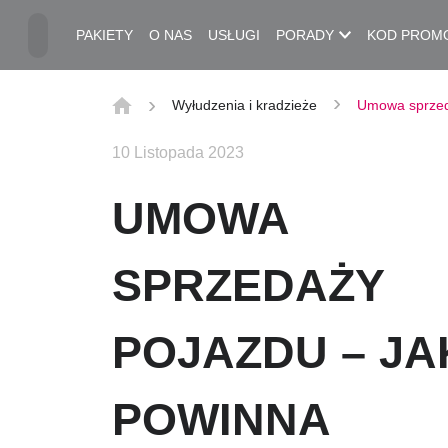
Przejdź do treści głównej
PAKIETY
O NAS
USŁUGI
PORADY
KOD PROM
Wyłudzenia i kradzieże
Umowa sprzed
10 Listopada 2023
UMOWA
SPRZEDAŻY
POJAZDU – JA
POWINNA