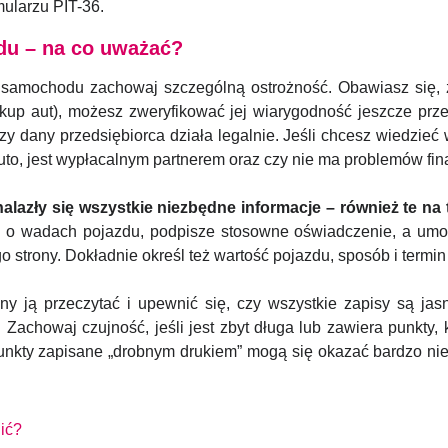
ularzu PIT-36.
u – na co uważać?
amochodu zachowaj szczególną ostrożność. Obawiasz się, że
 skup aut), możesz zweryfikować jej wiarygodność jeszcze prz
 dany przedsiębiorca działa legalnie. Jeśli chcesz wiedzieć w
 auto, jest wypłacalnym partnerem oraz czy nie ma problemów fi
lazły się wszystkie niezbędne informacje – również te na t
 o wadach pojazdu, podpisze stosowne oświadczenie, a umow
 strony. Dokładnie określ też wartość pojazdu, sposób i termin 
y ją przeczytać i upewnić się, czy wszystkie zapisy są ja
achowaj czujność, jeśli jest zbyt długa lub zawiera punkty, kt
Punkty zapisane „drobnym drukiem” mogą się okazać bardzo nie
nić?