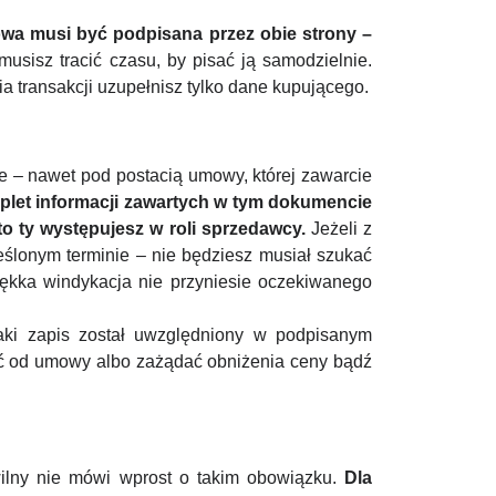
owa musi być podpisana przez obie strony –
sisz tracić czasu, by pisać ją samodzielnie.
ia transakcji uzupełnisz tylko dane kupującego.
ne – nawet pod postacią umowy, której zawarcie
plet informacji zawartych w tym dokumencie
o ty występujesz w roli sprzedawcy.
Jeżeli z
eślonym terminie – nie będziesz musiał szukać
iękka windykacja nie przyniesie oczekiwanego
taki zapis został uwzględniony w podpisanym
ić od umowy albo zażądać obniżenia ceny bądź
ilny nie mówi wprost o takim obowiązku.
Dla