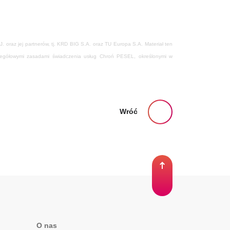
oraz jej partnerów, tj. KRD BIG S.A. oraz TU Europa S.A. Materiał ten
czegółowymi zasadami świadczenia usług Chroń PESEL, określonymi w
Wróć
O nas