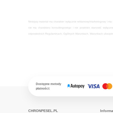
Niniejszy materiał ma charakter wyłącznie reklamowy/marketingowy i ma
nie ma charakteru konsultingowego i nie powinien stanowić wyłącz
odpowiednich Regulaminach, Ogólnych Warunkach, Warunkach ubezpiecze
Dostępne metody
płatności:
CHRONPESEL.PL
Informa