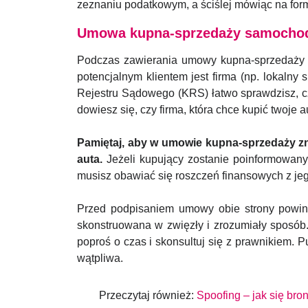
zeznaniu podatkowym, a ściślej mówiąc na form
Umowa kupna-sprzedaży samochod
Podczas zawierania umowy kupna-sprzedaży s
potencjalnym klientem jest firma (np. lokalny
Rejestru Sądowego (KRS) łatwo sprawdzisz, czy
dowiesz się, czy firma, która chce kupić twoje
Pamiętaj, aby w umowie kupna-sprzedaży zna
auta.
Jeżeli kupujący zostanie poinformowany
musisz obawiać się roszczeń finansowych z jego
Przed podpisaniem umowy obie strony powinn
skonstruowana w zwięzły i zrozumiały sposób. Z
poproś o czas i skonsultuj się z prawnikiem. 
wątpliwa.
Przeczytaj również:
Spoofing – jak się bro