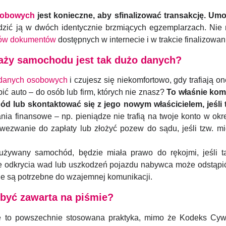
sobowych
jest konieczne, aby sfinalizować transakcję. Um
zić ją w dwóch identycznie brzmiących egzemplarzach. Nie mu
rów dokumentów
dostępnych w internecie i w trakcie finalizowan
aży samochodu jest tak dużo danych?
 danych osobowych
i czujesz się niekomfortowo, gdy trafiają o
pić auto – do osób lub firm, których nie znasz?
To właśnie kom
d lub skontaktować się z jego nowym właścicielem, jeśli t
ia finansowe – np. pieniądze nie trafią na twoje konto w okr
ezwanie do zapłaty lub złożyć pozew do sądu, jeśli tzw. m
 używany samochód, będzie miała prawo do rękojmi, jeśli 
ie odkrycia wad lub uszkodzeń pojazdu nabywca może odstąp
ne są potrzebne do wzajemnej komunikacji.
być zawarta na piśmie?
 to powszechnie stosowana praktyka, mimo że Kodeks Cyw