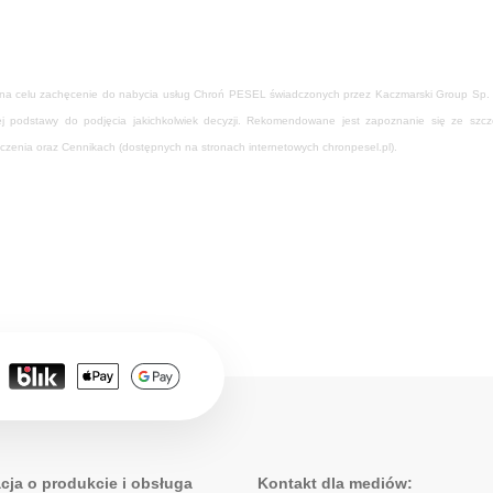
 na celu zachęcenie do nabycia usług Chroń PESEL świadczonych przez Kaczmarski Group Sp. J. 
nej podstawy do podjęcia jakichkolwiek decyzji. Rekomendowane jest zapoznanie się ze sz
nia oraz Cennikach (dostępnych na stronach internetowych chronpesel.pl).
cja o produkcie i obsługa
Kontakt dla mediów: