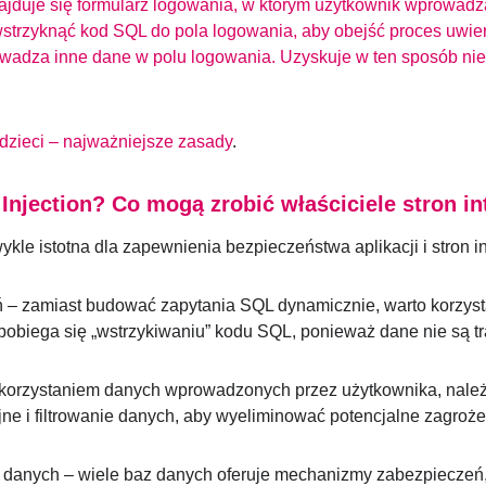
jduje się formularz logowania, w którym użytkownik wprowadza s
trzyknąć kod SQL do pola logowania, aby obejść proces uwier
owadza inne dane w polu logowania. Uzyskuje w ten sposób nie
dzieci – najważniejsze zasady
.
 Injection? Co mogą zrobić właściciele stron i
ykle istotna dla zapewnienia bezpieczeństwa aplikacji i stron 
– zamiast budować zapytania SQL dynamicznie, warto korzyst
pobiega się „wstrzykiwaniu” kodu SQL, ponieważ dane nie są tr
orzystaniem danych wprowadzonych przez użytkownika, należy 
e i filtrowanie danych, aby wyeliminować potencjalne zagroże
danych – wiele baz danych oferuje mechanizmy zabezpieczeń,