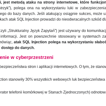
i, jest metodą ataku na strony internetowe, które funkcj
trzyk”), polega ona na wykorzystaniu luki w zabezpieczenia
nego do bazy danych. Jeśli atakujący osiągnie sukces, moż
kach atak SQL Injection prowadzi do nieodwracalnych szkód dla
yli „Strukturalny Język Zapytań”) jest używany do komunikacj
 informacji. Jest on powszechnie stosowany w systemach z
 mówiąc,
atak SQL Injection polega na wykorzystaniu słaboś
 dostęp do danych.
enie w cyberprzestrzeni
bezpieczeństwa stron i aplikacji internetowych. O tym, że stan
ection stanowiły 30% wszystkich webowych luk bezpieczeństwa [
erator telefonii komórkowej w Stanach Zjednoczonych) odnoto