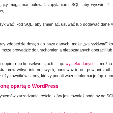
ujący mogą manipulować zapytaniami SQL, aby wyświetlić po
ów;
rzykiwać” kod SQL, aby zmieniać, usuwać lub dodawać dane w
ący zdobędzie dostęp do bazy danych, może „wstrzykiwać” k
od może prowadzić do uruchomienia niepożądanych operacji l
 i dopiero po konsekwencjach – np.
wycieku danych
– można p
istratorów witryn internetowych, ponieważ to oni powinni za
że użytkowników strony, którzy podali ważne informacje (np. n
tronę opartą o WordPress
stemów zarządzania treścią, który jest również podatny na SQL