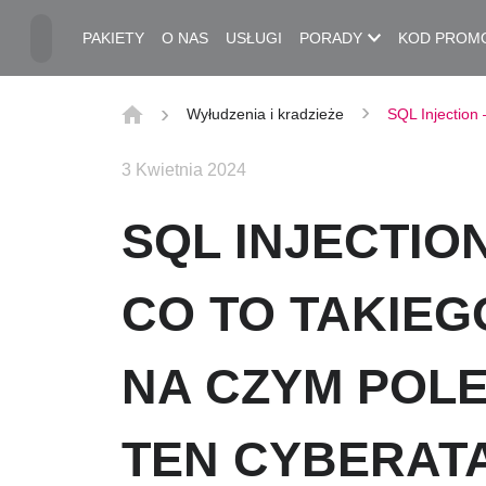
Przejdź do treści głównej
PAKIETY
O NAS
USŁUGI
PORADY
KOD PROM
Wyłudzenia i kradzieże
SQL Injection
3 Kwietnia 2024
SQL INJECTION
CO TO TAKIEG
NA CZYM POL
TEN CYBERAT