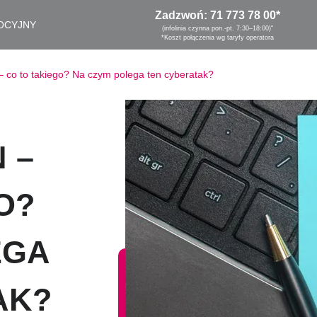
Zadzwoń:
71 773 78 00
*
OCYJNY
(infolinia czynna pon.-pt. 7:30–18:00)"
*Koszt połączenia wg taryfy operatora
 – co to takiego? Na czym polega ten cyberatak?
 –
O?
EGA
AK?