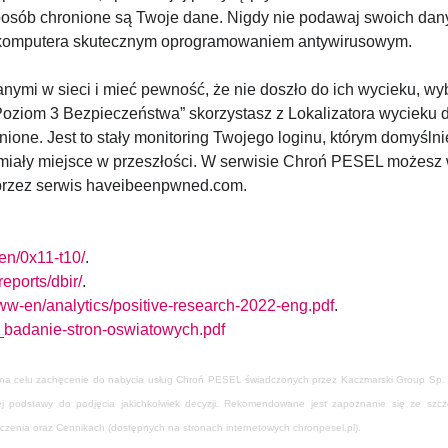
posób chronione są Twoje dane. Nigdy nie podawaj swoich danyc
 komputera skutecznym oprogramowaniem antywirusowym.
danymi w sieci i mieć pewność, że nie doszło do ich wycieku, w
Poziom 3 Bezpieczeństwa” skorzystasz z Lokalizatora wycieku 
ione. Jest to stały monitoring Twojego loginu, którym domyślnie
 miały miejsce w przeszłości. W serwisie Chroń PESEL możesz 
przez serwis haveibeenpwned.com.
en/0x11-t10/
.
eports/dbir/
.
/ww-en/analytics/positive-research-2022-eng.pdf
.
badanie-stron-oswiatowych.pdf
 na celu zachęcenie do nabycia usług Chroń PESEL świadczonych przez Kaczmarski Group Sp. J. 
nej podstawy do podjęcia jakichkolwiek decyzji. Rekomendowane jest zapoznanie się ze sz
nia oraz Cennikach (dostępnych na stronach internetowych chronpesel.pl).