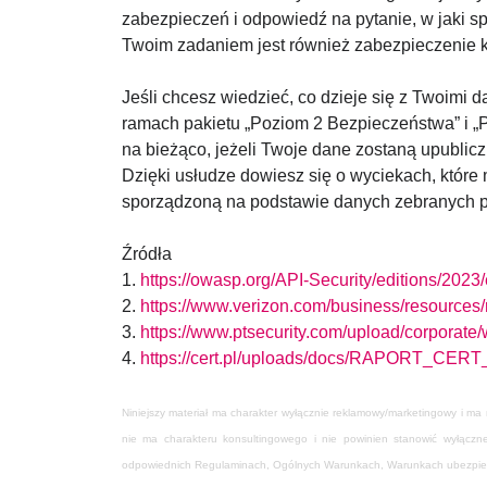
zabezpieczeń i odpowiedź na pytanie, w jaki s
Twoim zadaniem jest również zabezpieczenie
Jeśli chcesz wiedzieć, co dzieje się z Twoimi 
ramach pakietu „Poziom 2 Bezpieczeństwa” i „
na bieżąco, jeżeli Twoje dane zostaną upubliczn
Dzięki usłudze dowiesz się o wyciekach, które
sporządzoną na podstawie danych zebranych 
Źródła
1.
https://owasp.org/API-Security/editions/2023/
2.
https://www.verizon.com/business/resources/r
3.
https://www.ptsecurity.com/upload/corporate
4.
https://cert.pl/uploads/docs/RAPORT_CERT_
Niniejszy materiał ma charakter wyłącznie reklamowy/marketingowy i ma
nie ma charakteru konsultingowego i nie powinien stanowić wyłącz
odpowiednich Regulaminach, Ogólnych Warunkach, Warunkach ubezpiecze