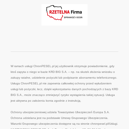
W ramach usługi ChronPESEL.pl jej użytkownik otrzymuje powiadomienie, gdy
ktoś zapyta o niego w bazie KRD BIG S.A. – np. na skutek złożenia wniosku o
zakupy ratalne, udzielenie pożyczki lub podpisanie abonamentu telefonicznego.
Usługa ChronPESEL.pl nie zapewnia całkowitej ochrony przed wyłudzeniem
usługi lub pożyczki, lecz, dzięki wykorzystaniu danych pochodzących z bazy KRD
BIG S.A., może znacząco zmniejszyć ryzyko wystąpienia takiej sytuacji. Usługa
jest aktywna po założeniu konta zgodnie z instrukcją.
Ochrony ubezpieczeniowej udziela Towarzystwo Ubezpieczeń Europa S.A.
Ochrona udzielana jest na podstawie Umowy Grupowego Ubezpieczenia.
Warunki Grupowego ubezpieczenia dostępne są na stronie chronpesel.pl/Uslugi.