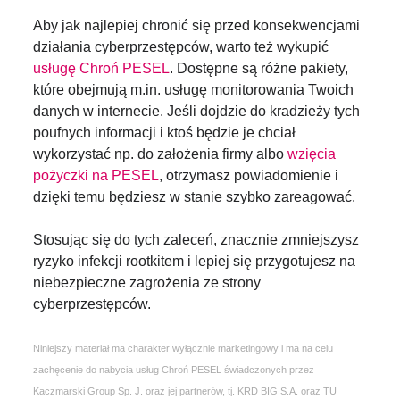
Aby jak najlepiej chronić się przed konsekwencjami
działania cyberprzestępców, warto też wykupić
usługę Chroń PESEL
. Dostępne są różne pakiety,
które obejmują m.in. usługę monitorowania Twoich
danych w internecie. Jeśli dojdzie do kradzieży tych
poufnych informacji i ktoś będzie je chciał
wykorzystać np. do założenia firmy albo
wzięcia
pożyczki na PESEL
, otrzymasz powiadomienie i
dzięki temu będziesz w stanie szybko zareagować.
Stosując się do tych zaleceń, znacznie zmniejszysz
ryzyko infekcji rootkitem i lepiej się przygotujesz na
niebezpieczne zagrożenia ze strony
cyberprzestępców.
Niniejszy materiał ma charakter wyłącznie marketingowy i ma na celu
zachęcenie do nabycia usług Chroń PESEL świadczonych przez
Kaczmarski Group Sp. J. oraz jej partnerów, tj. KRD BIG S.A. oraz TU