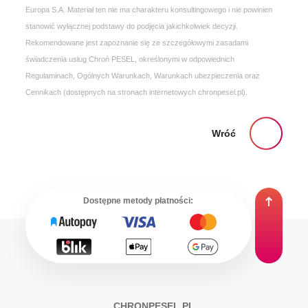
Europa S.A. Materiał ten nie ma charakteru konsultingowego i nie powinien
stanowić wyłącznej podstawy do podjęcia jakichkolwiek decyzji.
Rekomendowane jest zapoznanie się ze szczegółowymi zasadami
świadczenia usług Chroń PESEL, określonymi w odpowiednich
Regulaminach, Ogólnych Warunkach, Warunkach ubezpieczenia oraz
Cennikach (dostępnych na stronach internetowych chronpesel.pl).
Wróć
Dostępne metody płatności:
CHRONPESEL.PL