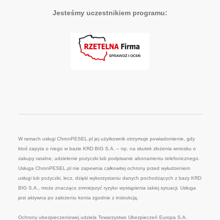
Jesteśmy uczestnikiem programu:
W ramach usługi ChronPESEL.pl jej użytkownik otrzymuje powiadomienie, gdy
ktoś zapyta o niego w bazie KRD BIG S.A. – np. na skutek złożenia wniosku o
zakupy ratalne, udzielenie pożyczki lub podpisanie abonamentu telefonicznego.
Usługa ChronPESEL.pl nie zapewnia całkowitej ochrony przed wyłudzeniem
usługi lub pożyczki, lecz, dzięki wykorzystaniu danych pochodzących z bazy KRD
BIG S.A., może znacząco zmniejszyć ryzyko wystąpienia takiej sytuacji. Usługa
jest aktywna po założeniu konta zgodnie z instrukcją.
Ochrony ubezpieczeniowej udziela Towarzystwo Ubezpieczeń Europa S.A.