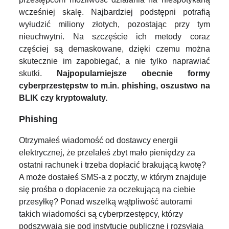
wcześniej skalę. Najbardziej podstępni potrafią
wyłudzić miliony złotych, pozostając przy tym
nieuchwytni. Na szczęście ich metody coraz
częściej są demaskowane, dzięki czemu można
skutecznie im zapobiegać, a nie tylko naprawiać
skutki.
Najpopularniejsze obecnie formy
cyberprzestępstw to m.in. phishing, oszustwo na
BLIK czy kryptowaluty.
Phishing
Otrzymałeś wiadomość od dostawcy energii
elektrycznej, że przelałeś zbyt mało pieniędzy za
ostatni rachunek i trzeba dopłacić brakującą kwotę?
A może dostałeś SMS-a z poczty, w którym znajduje
się prośba o dopłacenie za oczekującą na ciebie
przesyłkę? Ponad wszelką wątpliwość autorami
takich wiadomości są cyberprzestępcy, którzy
podszywają się pod instytucje publiczne i rozsyłają