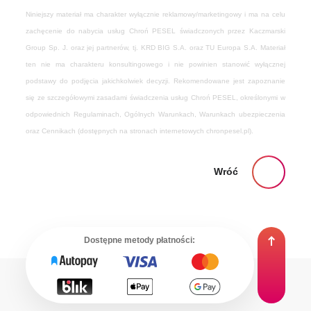
Niniejszy materiał ma charakter wyłącznie reklamowy/marketingowy i ma na celu
zachęcenie do nabycia usług Chroń PESEL świadczonych przez Kaczmarski
Group Sp. J. oraz jej partnerów, tj. KRD BIG S.A. oraz TU Europa S.A. Materiał
ten nie ma charakteru konsultingowego i nie powinien stanowić wyłącznej
podstawy do podjęcia jakichkolwiek decyzji. Rekomendowane jest zapoznanie
się ze szczegółowymi zasadami świadczenia usług Chroń PESEL, określonymi w
odpowiednich Regulaminach, Ogólnych Warunkach, Warunkach ubezpieczenia
oraz Cennikach (dostępnych na stronach internetowych chronpesel.pl).
Wróć
Dostępne metody płatności: