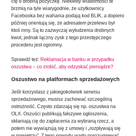
cię o drobną pożyczkę. Niekiedy wiadomości te
brzmią na tyle wiarygodnie, że użytkownicy
Facebooka bez wahania podają kod BLIK, a dopiero
później orientują się, że adresatem przelewu był
ktoś inny. Są to zazwyczaj wyłudzenia drobnych
kwot, jednak łączny zysk z tego przestępczego
procederu jest ogromny.
Sprawdź też:
Reklamacja w banku w przypadku
oszustwa – co zrobić, aby odzyskać pieniądze?
Oszustwo na platformach sprzedażowych
Jeśli korzystasz z jakiegokolwiek serwisu
sprzedażowego, musisz zachować szczególną
ostrożność. Często zdarzają się np. oszustwa na
OLX. Oszuści publikują fałszywe ogłoszenia,
skłaniają cię do zapłacenia za wybraną rzecz, a
potem nie wywiązują się z umowy i „rozpływają się
w powietrzu”. Z tego powodu warto porozumiewać