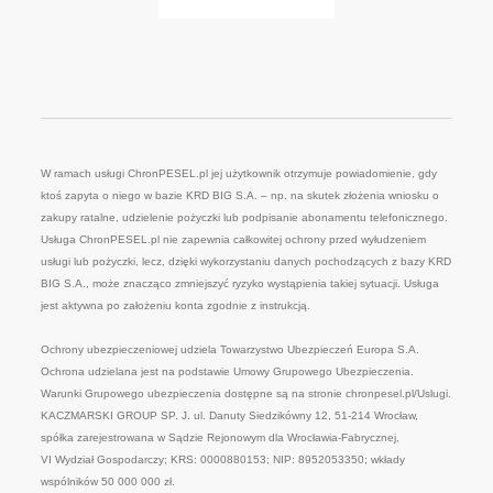
W ramach usługi ChronPESEL.pl jej użytkownik otrzymuje powiadomienie, gdy
ktoś zapyta o niego w bazie KRD BIG S.A. – np. na skutek złożenia wniosku o
zakupy ratalne, udzielenie pożyczki lub podpisanie abonamentu telefonicznego.
Usługa ChronPESEL.pl nie zapewnia całkowitej ochrony przed wyłudzeniem
usługi lub pożyczki, lecz, dzięki wykorzystaniu danych pochodzących z bazy KRD
BIG S.A., może znacząco zmniejszyć ryzyko wystąpienia takiej sytuacji. Usługa
jest aktywna po założeniu konta zgodnie z instrukcją.
Ochrony ubezpieczeniowej udziela Towarzystwo Ubezpieczeń Europa S.A.
Ochrona udzielana jest na podstawie Umowy Grupowego Ubezpieczenia.
Warunki Grupowego ubezpieczenia dostępne są na stronie chronpesel.pl/Uslugi.
KACZMARSKI GROUP SP. J. ul. Danuty Siedzikówny 12, 51-214 Wrocław,
spółka zarejestrowana w Sądzie Rejonowym dla Wrocławia-Fabrycznej,
VI Wydział Gospodarczy; KRS: 0000880153; NIP: 8952053350; wkłady
wspólników 50 000 000 zł.