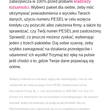
zabezpiecza w 100% przed próbami
kradzieży
tożsamości
. Wybierz pakiet dla siebie, żeby móc
otrzymywać powiadomienia o wycieku Twoich
danych, użyciu numeru PESEL w celu wzięcia
kredytu czy pożyczki albo założenia firmy, a także by
sprawdzać, czy Twój numer PESEL jest zastrzeżony.
Sprawdź, co jeszcze możesz zyskać, wybierając
jeden z trzech pakietów. Daj sobie szansę, żeby
szybko zareagować na działania przestępców i
udaremnić ich wysiłki! Trzymaj też rękę na pulsie
jeśli chodzi o to, gdzie Twoje dane pojawiają się
online.
Niniejszy materiał ma charakter wyłącznie marketingowy i ma na celu
zachęcenie do nabycia usług Chroń PESEL świadczonych przez
Kaczmarski Group Sp. J. oraz jej partnerów, tj. KRD BIG S.A. oraz TU
Europa S.A. Materiał ten nie ma charakteru konsultingowego i nie powinien
stanowić wyłącznej podstawy do podjęcia jakichkolwiek decyzji.
Rekomendowane jest zapoznanie się ze szczegółowymi zasadami