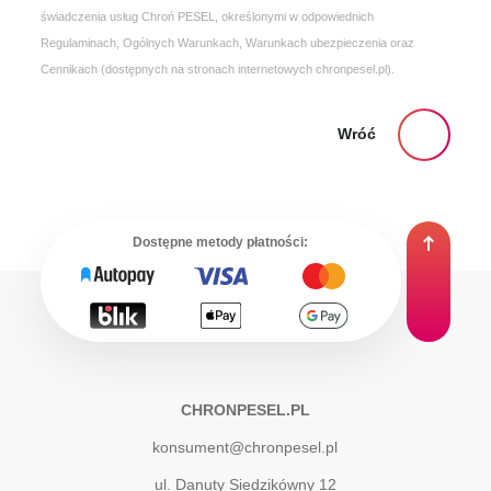
świadczenia usług Chroń PESEL, określonymi w odpowiednich
Regulaminach, Ogólnych Warunkach, Warunkach ubezpieczenia oraz
Cennikach (dostępnych na stronach internetowych chronpesel.pl).
Wróć
Dostępne metody płatności:
CHRONPESEL.PL
konsument@chronpesel.pl
ul. Danuty Siedzikówny 12