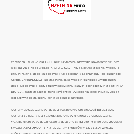
W ramach usługi ChronPESEL.pl jej użytkownik otrzymuje powiadomienie, gdy
ktoś zapyta o niego w bazie KRD BIG S.A. – np. na skutek złożenia wniosku o
zakupy ratalne, udzielenie pożyczki lub podpisanie abonamentu telefonicznego.
Usługa ChronPESEL.pl nie zapewnia całkowitej ochrony przed wyłudzeniem
usługi lub pożyczki, lecz, dzięki wykorzystaniu danych pochodzących z bazy KRD
BIG S.A., może znacząco zmniejszyć ryzyko wystąpienia takiej sytuacji. Usługa
jest aktywna po założeniu konta zgodnie z instrukcją.
Ochrony ubezpieczeniowej udziela Towarzystwo Ubezpieczeń Europa S.A.
Ochrona udzielana jest na podstawie Umowy Grupowego Ubezpieczenia.
Warunki Grupowego ubezpieczenia dostępne są na stronie chronpesel.pl/Uslugi.
KACZMARSKI GROUP SP. J. ul. Danuty Siedzikówny 12, 51-214 Wrocław,
spółka zarejestrowana w Sądzie Rejonowym dla Wrocławia-Fabrycznej,