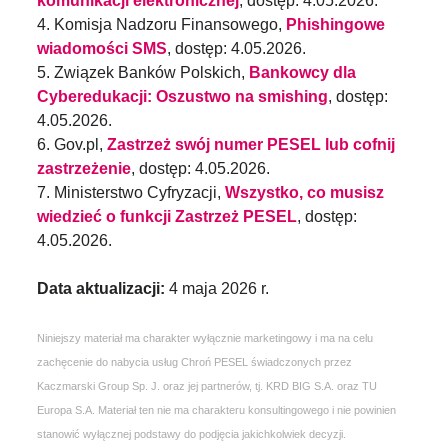
komunikacji elektronicznej
, dostęp: 4.05.2026.
4. Komisja Nadzoru Finansowego,
Phishingowe
wiadomości SMS
, dostęp: 4.05.2026.
5. Związek Banków Polskich,
Bankowcy dla
Cyberedukacji: Oszustwo na smishing
, dostęp:
4.05.2026.
6. Gov.pl,
Zastrzeż swój numer PESEL lub cofnij
zastrzeżenie
, dostęp: 4.05.2026.
7. Ministerstwo Cyfryzacji,
Wszystko, co musisz
wiedzieć o funkcji Zastrzeż PESEL
, dostęp:
4.05.2026.
Data aktualizacji:
4 maja 2026 r.
Niniejszy materiał ma charakter wyłącznie marketingowy i ma na celu
zachęcenie do nabycia usług Chroń PESEL świadczonych przez
Kaczmarski Group Sp. J. oraz jej partnerów, tj. KRD BIG S.A. oraz TU
Europa S.A. Materiał ten nie ma charakteru konsultingowego i nie powinien
stanowić wyłącznej podstawy do podjęcia jakichkolwiek decyzji.