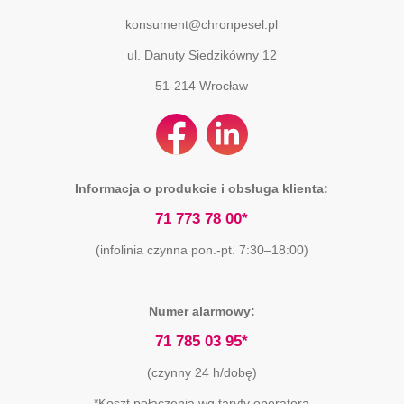
konsument@chronpesel.pl
ul. Danuty Siedzikówny 12
51-214
Wrocław
Informacja o produkcie i obsługa klienta:
71 773 78 00*
(infolinia czynna pon.-pt. 7:30–18:00)
Numer alarmowy:
71 785 03 95*
(czynny 24 h/dobę)
*Koszt połączenia wg taryfy operatora