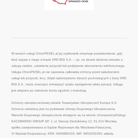
W ramach usługi ChronPESEL.pl jej użytkownik otrzymuje powiadomienie, gdy
ktoś zapyta o niego w bazie KRD BIG S.A. – np. na skutek złożenia wniosku o
zakupy ratalne, udzielenie pożyczki lub podpisanie abonamentu telefonicznego.
Usługa ChronPESEL.pl nie zapewnia całkowitej ochrony przed wyłudzeniem
usługi lub pożyczki, lecz, dzięki wykorzystaniu danych pochodzących z bazy KRD
BIG S.A., może znacząco zmniejszyć ryzyko wystąpienia takiej sytuacji. Usługa
jest aktywna po założeniu konta zgodnie z instrukcją.
Ochrony ubezpieczeniowej udziela Towarzystwo Ubezpieczeń Europa S.A.
Ochrona udzielana jest na podstawie Umowy Grupowego Ubezpieczenia.
Warunki Grupowego ubezpieczenia dostępne są na stronie chronpesel.pl/Uslugi.
KACZMARSKI GROUP SP. J. ul. Danuty Siedzikówny 12, 51-214 Wrocław,
spółka zarejestrowana w Sądzie Rejonowym dla Wrocławia-Fabrycznej,
VI Wydział Gospodarczy; KRS: 0000880153; NIP: 8952053350; wkłady