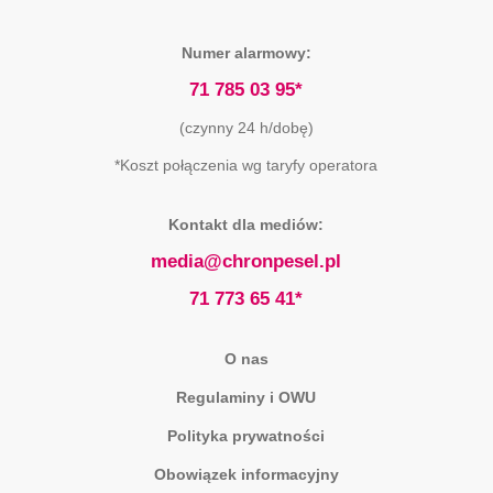
Numer alarmowy:
71 785 03 95*
(czynny 24 h/dobę)
*Koszt połączenia wg taryfy operatora
Kontakt dla mediów:
media@chronpesel.pl
71 773 65 41*
O nas
Regulaminy i OWU
Polityka prywatności
Obowiązek informacyjny