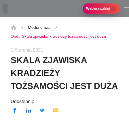
Przejdź do treści głównej
Wybierz pakiet
Media o nas
Onet: Skala zjawiska kradzieży tożsamości jest duża
1 Sierpnia 2021
SKALA ZJAWISKA
KRADZIEŻY
TOŻSAMOŚCI JEST DUŻA
Udostępnij: