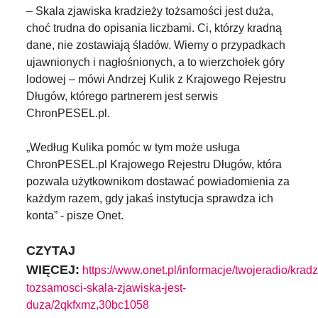
– Skala zjawiska kradzieży tożsamości jest duża,
choć trudna do opisania liczbami. Ci, którzy kradną
dane, nie zostawiają śladów. Wiemy o przypadkach
ujawnionych i nagłośnionych, a to wierzchołek góry
lodowej – mówi Andrzej Kulik z Krajowego Rejestru
Długów, którego partnerem jest serwis
ChronPESEL.pl.
„Według Kulika pomóc w tym może usługa
ChronPESEL.pl Krajowego Rejestru Długów, która
pozwala użytkownikom dostawać powiadomienia za
każdym razem, gdy jakaś instytucja sprawdza ich
konta” - pisze Onet.
CZYTAJ
WIĘCEJ:
https://www.onet.pl/informacje/twojeradio/kradz
tozsamosci-skala-zjawiska-jest-
duza/2qkfxmz,30bc1058