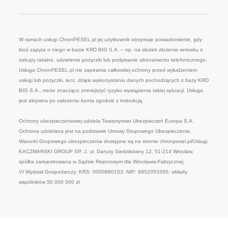
W ramach usługi ChronPESEL.pl jej użytkownik otrzymuje powiadomienie, gdy
ktoś zapyta o niego w bazie KRD BIG S.A. – np. na skutek złożenia wniosku o
zakupy ratalne, udzielenie pożyczki lub podpisanie abonamentu telefonicznego.
Usługa ChronPESEL.pl nie zapewnia całkowitej ochrony przed wyłudzeniem
usługi lub pożyczki, lecz, dzięki wykorzystaniu danych pochodzących z bazy KRD
BIG S.A., może znacząco zmniejszyć ryzyko wystąpienia takiej sytuacji. Usługa
jest aktywna po założeniu konta zgodnie z instrukcją.
Ochrony ubezpieczeniowej udziela Towarzystwo Ubezpieczeń Europa S.A.
Ochrona udzielana jest na podstawie Umowy Grupowego Ubezpieczenia.
Warunki Grupowego ubezpieczenia dostępne są na stronie chronpesel.pl/Uslugi.
KACZMARSKI GROUP SP. J. ul. Danuty Siedzikówny 12, 51-214 Wrocław,
spółka zarejestrowana w Sądzie Rejonowym dla Wrocławia-Fabrycznej,
VI Wydział Gospodarczy; KRS: 0000880153; NIP: 8952053350; wkłady
wspólników 50 000 000 zł.