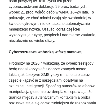
osób powyżej 65. roku życia lęk przed
cyberoszustwami deklaruje 39 proc. badanych,
wobec 21 proc. wśród osób w wieku 18–24 lata. To
pokazuje, że choć młodsi czują się swobodniej w
świecie cyfrowym, nie oznacza to automatycznie
mniejszego ryzyka. Oszuści coraz częściej
wykorzystują rutynę, pośpiech i nadmierne zaufanie,
niezależnie od wieku ofiary.
Cyberoszustwa wchodzą w fazę masową
Prognozy na 2026 r. wskazują, że cyberprzestępcy
będą nadal korzystać z dobrze znanych metod,
takich jak fałszywe SMS-y czy e-maile, ale coraz
częściej łączyć je z narzędziami opartymi na
sztucznej inteligencji. Spoofing numerów telefonów,
manipulacja głosem oraz deepfake’i sprawiają, że
granica między autentycznym kontaktem a próbą
oszustwa staje się coraz trudniejsza do rozpoznania.