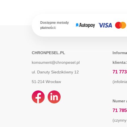
Dostępne metody
płatności:
CHRONPESEL.PL
Informa
konsument@chronpesel.pl
klienta:
71 773
ul. Danuty Siedzikówny 12
51-214
Wrocław
(infolin
Numer 
71 785
(czynny