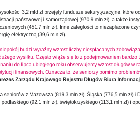
ości 3,2 mld zł przejęły fundusze sekurytyzacyjne, które odk
tracji państwowej i samorządowej (970,9 mln zł), a także insty
niowych (451,7 mln zł). Inne zaległości to niezapłacone czyn
nergię elektryczną (39,6 mln zł).
, niepokój budzi wyraźny wzrost liczby niespłacanych zobowią
żego wysiłku. Często wiąże się to z podejmowaniem bardzo tru
naniu do lipca ubiegłego roku obserwujemy wzrost długów w ra
tytucji finansowych. Oznacza to, że seniorzy pomimo problemó
prezes Zarządu Krajowego Rejestru Długów Biura Informacj
seniorów z Mazowsza (819,3 mln zł), Śląska (776,5 mln zł) i Do
dlaskiego (92,1 mln zł), świętokrzyskiego (113,1 mln zł) i opo