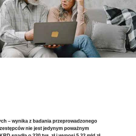
wych – wynika z badania przeprowadzonego
przestępców nie jest jedynym poważnym
 spadła o 330 tys. zł i wynosi 5,32 mld zł,