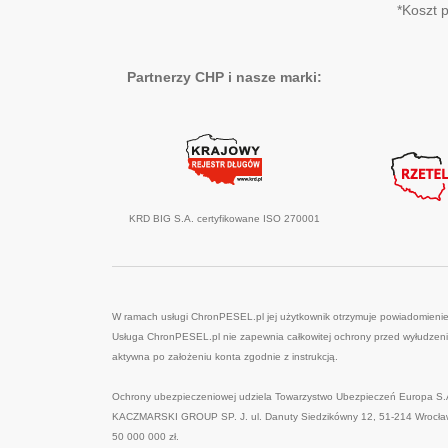
*Koszt 
Partnerzy CHP i nasze marki:
KRD BIG S.A. certyfikowane ISO 270001
W ramach usługi ChronPESEL.pl jej użytkownik otrzymuje powiadomienie,
Usługa ChronPESEL.pl nie zapewnia całkowitej ochrony przed wyłudzeniem
aktywna po założeniu konta zgodnie z instrukcją.
Ochrony ubezpieczeniowej udziela Towarzystwo Ubezpieczeń Europa S.A
KACZMARSKI GROUP SP. J. ul. Danuty Siedzikówny 12, 51-214 Wrocław,
50 000 000 zł.