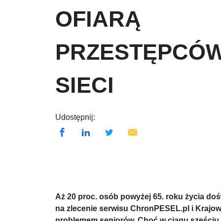
OFIARĄ
PRZESTĘPCÓ
SIECI
Udostępnij:
Aż 20 proc. osób powyżej 65. roku życia d
na zlecenie serwisu ChronPESEL.pl i Krajo
problemem seniorów. Choć w ciągu sześciu m