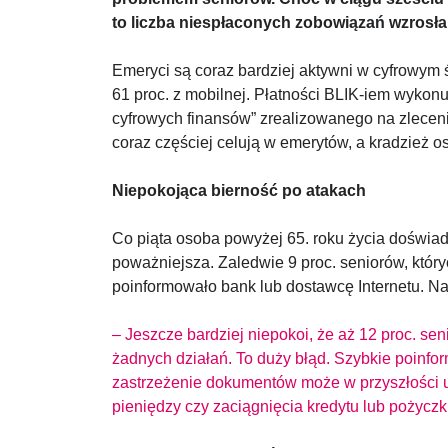
to liczba niespłaconych zobowiązań wzrosła z
Emeryci są coraz bardziej aktywni w cyfrowym św
61 proc. z mobilnej. Płatności BLIK-iem wykonu
cyfrowych finansów” zrealizowanego na zleceni
coraz częściej celują w emerytów, a kradzież 
Niepokojąca bierność po atakach
Co piąta osoba powyżej 65. roku życia doświa
poważniejsza. Zaledwie 9 proc. seniorów, który
poinformowało bank lub dostawcę Internetu. Naj
– Jeszcze bardziej niepokoi, że aż 12 proc. s
żadnych działań. To duży błąd. Szybkie poinfo
zastrzeżenie dokumentów może w przyszłości u
pieniędzy czy zaciągnięcia kredytu lub pożycz