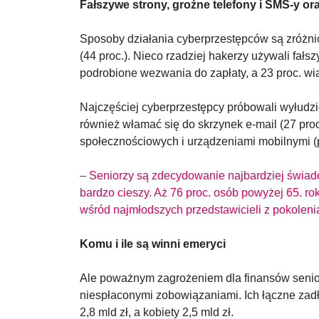
Fałszywe strony, groźne telefony i SMS-y or
Sposoby działania cyberprzestępców są zróżnic
(44 proc.). Nieco rzadziej hakerzy używali fałsz
podrobione wezwania do zapłaty, a 23 proc. w
Najczęściej cyberprzestępcy próbowali wyłudzić 
również włamać się do skrzynek e-mail (27 proc
społecznościowych i urządzeniami mobilnymi (p
– Seniorzy są zdecydowanie najbardziej świad
bardzo cieszy. Aż 76 proc. osób powyżej 65. ro
wśród najmłodszych przedstawicieli z pokolenia
Komu i ile są winni emeryci
Ale poważnym zagrożeniem dla finansów senioró
niespłaconymi zobowiązaniami. Ich łączne zadł
2,8 mld zł, a kobiety 2,5 mld zł.