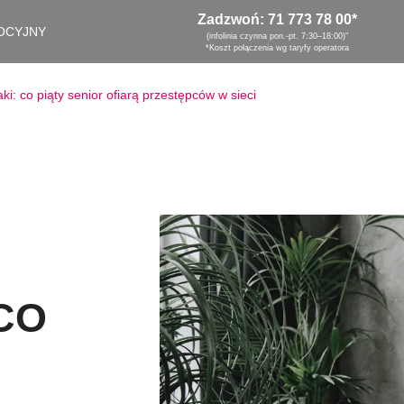
Zadzwoń:
71 773 78 00
*
OCYJNY
(infolinia czynna pon.-pt. 7:30–18:00)"
*Koszt połączenia wg taryfy operatora
aki: co piąty senior ofiarą przestępców w sieci
CO