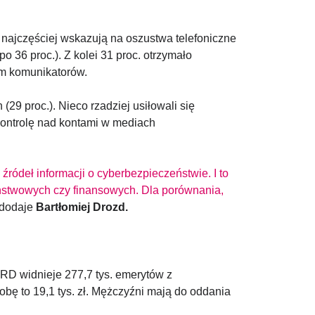
 najczęściej wskazują na oszustwa telefoniczne
po 36 proc.). Z kolei 31 proc. otrzymało
em komunikatorów.
(29 proc.). Nieco rzadziej usiłowali się
 kontrolę nad kontami w mediach
ódeł informacji o cyberbezpieczeństwie. I to
państwowych czy finansowych. Dla porównania,
dodaje
Bartłomiej Drozd.
KRD widnieje 277,7 tys. emerytów z
bę to 19,1 tys. zł. Mężczyźni mają do oddania