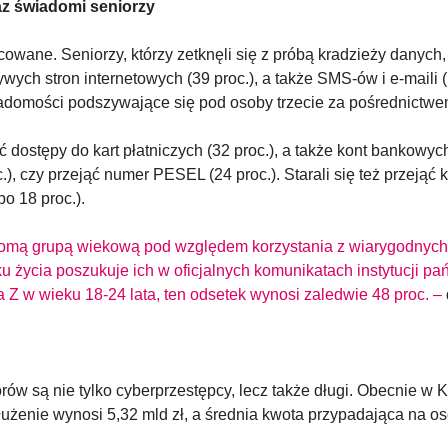
az świadomi seniorzy
owane. Seniorzy, którzy zetknęli się z próbą kradzieży danych,
ywych stron internetowych (39 proc.), a także SMS-ów i e-maili (
iadomości podszywające się pod osoby trzecie za pośrednictw
dostępy do kart płatniczych (32 proc.), a także kont bankowych 
.), czy przejąć numer PESEL (24 proc.). Starali się też przejąć
o 18 proc.).
omą grupą wiekową pod względem korzystania z wiarygodnych źr
ku życia poszukuje ich w oficjalnych komunikatach instytucji 
 Z w wieku 18-24 lata, ten odsetek wynosi zaledwie 48 proc. –
w są nie tylko cyberprzestępcy, lecz także długi. Obecnie w 
użenie wynosi 5,32 mld zł, a średnia kwota przypadająca na oso