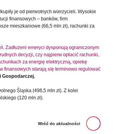
upiły je od pierwotnych wierzycieli. Wysokie
tucji finansowych – banków, firm
sze mieszkaniowe (66,5 mln zł), rachunki za
zań. Zadłużeni emeryci dysponują ograniczonym
dnych decyzji, czy najpierw opłacić rachunki,
chunkach za energię elektryczną, opiekę
w finansowych starają się terminowo regulować
i Gospodarczej.
lnego Śląska (498,5 mln zł). Z kolei
lskiego (120 mln zł).
Wróć do aktualności