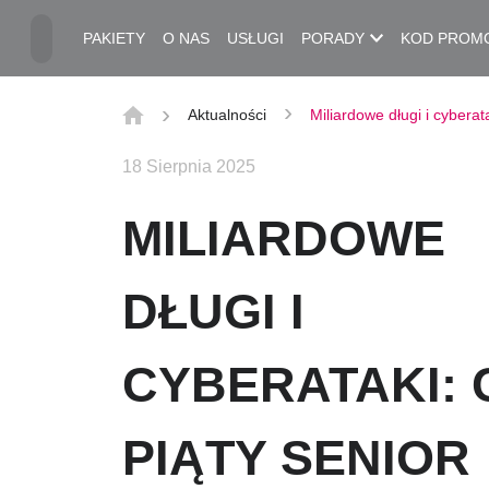
Przejdź do treści głównej
PAKIETY
O NAS
USŁUGI
PORADY
KOD PROM
Aktualności
Miliardowe długi i cyberat
18 Sierpnia 2025
MILIARDOWE
DŁUGI I
CYBERATAKI: 
PIĄTY SENIOR