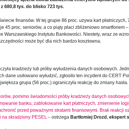
 680,8 tys. do blisko 723 tys.
iecie finansów. W tej grupie 86 proc. używa kart płatniczych, 
je 45 proc. seniorów, a co piąty płaci zbliżeniowo smartfonem 
e Warszawskiego Instytutu Bankowości. Niestety, wraz ze wzro
oszczędności może być dla nich bardzo kosztowna.
dczyła kradzieży lub próby wyłudzenia danych osobowych. Jed
ch dane usiłowano wyłudzić, zgłosiło ten incydent do CERT Pols
większa grupa (56 proc.) ograniczyła reakcję do zmiany hasła.
eniorów, pomimo świadomości próby kradzieży danych osobowych, 
rmowanie banku, zablokowanie kart płatniczych, zmienienie log
chronić przed poważnymi stratami finansowymi. Brak reakcji o
ki na skradziony PESEL –
ostrzega
Bartłomiej Drozd, ekspert