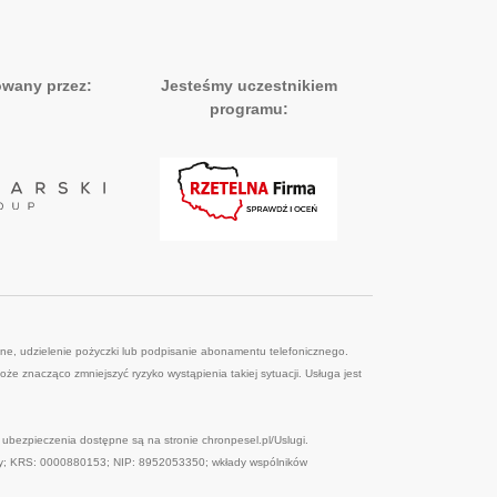
owany przez:
Jesteśmy uczestnikiem
programu:
ne, udzielenie pożyczki lub podpisanie abonamentu telefonicznego.
e znacząco zmniejszyć ryzyko wystąpienia takiej sytuacji. Usługa jest
ezpieczenia dostępne są na stronie chronpesel.pl/Uslugi.
zy; KRS: 0000880153; NIP: 8952053350; wkłady wspólników