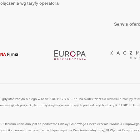
połączenia wg taryfy operatora
Serwis ofer
 gdy ktoś zapyta o niego w bazie KRD BIG S.A. – np. na skutek złożenia wniosku o zakupy ratal
 usługi lub pożyczki, lecz, dzięki wykorzystaniu danych pochodzących z bazy KRD BIG S.A., moż
. Ochrona udzielana jest na podstawie Umowy Grupowego Ubezpieczenia. Warunki Grupowego ub
 spółka zarejestrowana w Sądzie Rejonowym dla Wrocławia-Fabrycznej, VI Wydział Gospodarc