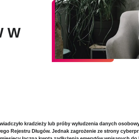
W W
oświadczyło kradzieży lub próby wyłudzenia danych osobo
wego Rejestru Długów. Jednak zagrożenie ze strony cyber
iesięcy łączna kwota zadłużenia emerytów wpisanych do KRD