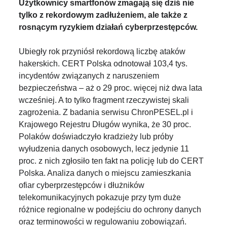
Użytkownicy smartfonów zmagają się dziś nie
tylko z rekordowym zadłużeniem, ale także z
rosnącym ryzykiem działań cyberprzestępców.
Ubiegły rok przyniósł rekordową liczbę ataków
hakerskich. CERT Polska odnotował 103,4 tys.
incydentów związanych z naruszeniem
bezpieczeństwa – aż o 29 proc. więcej niż dwa lata
wcześniej. A to tylko fragment rzeczywistej skali
zagrożenia. Z badania serwisu ChronPESEL.pl i
Krajowego Rejestru Długów wynika, że 30 proc.
Polaków doświadczyło kradzieży lub próby
wyłudzenia danych osobowych, lecz jedynie 11
proc. z nich zgłosiło ten fakt na policję lub do CERT
Polska. Analiza danych o miejscu zamieszkania
ofiar cyberprzestępców i dłużników
telekomunikacyjnych pokazuje przy tym duże
różnice regionalne w podejściu do ochrony danych
oraz terminowości w regulowaniu zobowiązań.