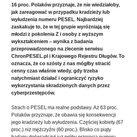
16 proc. Polaków przyznaje, że nie wiedziałoby,
jak zareagować w przypadku kradzieży lub
wyłudzenia numeru PESEL. Najbardziej
zaskakuje to, że w tej grupie wyróżniają się
młodzi z pokolenia Z i osoby z wyższym
wykształceniem – wynika z badania
przeprowadzonego na zlecenie serwisu
ChronPESEL.pl i Krajowego Rejestru Długów. To
oznacza, że co szósty z nas mógłby stracić
cenny czas właśnie wtedy, gdy trzeba
natychmiast działać i ograniczyć ryzyko
wykorzystania skradzionych danych przez
cyberprzestępców.
Strach o PESEL ma realne podstawy. Aż 63 proc.
Polaków przyznaje, że obawia się konsekwencji
jego kradzieży lub wyłudzenia. Częściej kobiety (67
proc.) niż mężczyźni (60 proc.). Blisko co piąty
badany doświadczył już próby przejęcia numeru