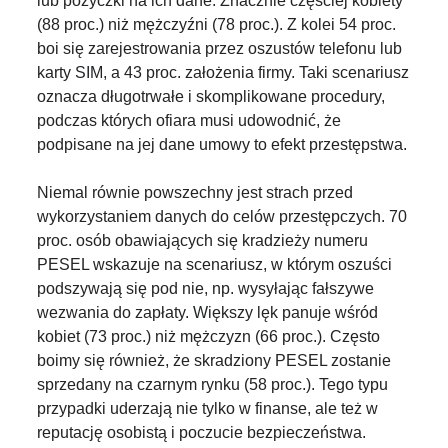
lub pożyczki na ich dane. Znacznie częściej kobiety
(88 proc.) niż mężczyźni (78 proc.). Z kolei 54 proc.
boi się zarejestrowania przez oszustów telefonu lub
karty SIM, a 43 proc. założenia firmy. Taki scenariusz
oznacza długotrwałe i skomplikowane procedury,
podczas których ofiara musi udowodnić, że
podpisane na jej dane umowy to efekt przestępstwa.
Niemal równie powszechny jest strach przed
wykorzystaniem danych do celów przestępczych. 70
proc. osób obawiających się kradzieży numeru
PESEL wskazuje na scenariusz, w którym oszuści
podszywają się pod nie, np. wysyłając fałszywe
wezwania do zapłaty. Większy lęk panuje wśród
kobiet (73 proc.) niż mężczyzn (66 proc.). Często
boimy się również, że skradziony PESEL zostanie
sprzedany na czarnym rynku (58 proc.). Tego typu
przypadki uderzają nie tylko w finanse, ale też w
reputację osobistą i poczucie bezpieczeństwa.