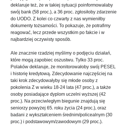
deklaruje też, że w takiej sytuacji poinformowałaby
swój bank (58 proc.), a 36 proc. zgłosiłoby zdarzenie
do UODO. Z kolei co czwarty z nas wymieniłby
dokumenty tożsamości. To pokazuje, że potrafimy
reagować, lecz przede wszystkim po fakcie i w
najbardziej oczywisty sposób.
Ale znacznie rzadziej myślimy o podjęciu działań,
które mogą zapobiec oszustwu. Tylko 33 proc.
Polaków deklaruje, że monitorowałoby swój PESEL
i historię kredytową. Zdecydowanie najczęściej na
taki krok zdecydowałyby się młode osoby z
pokolenia Z w wieku 18-24 lata (47 proc.), a także
osoby posiadające dyplom uczelni wyższej (42
proc.). Na przeciwległym biegunie znajdują się
seniorzy powyżej 65. roku życia (24 proc.), oraz
badani z wykształceniem średnim/policealnym (30
proc.) i podstawowym/zawodowym (29 proc.).