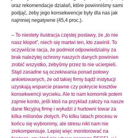
oraz rekomendacje działań, które powinniśmy sami
podjąć, żeby jego konsekwencje były dla nas jak
najmniej negatywne (45,4 proc.).
–
To niestety ilustracja częstej postawy, że „to nie
nasz kłopot”, niech się martwi ten, kto zawinił. To
oczywiście racja, że podmiot odpowiedzialny za
brak należytej ochrony naszych danych powinien
zrobić wszystko, żebyśmy przez to nie ucierpieli.
Stąd zasadne są oczekiwania ponad połowy
ankietowanych, że od takiej firmy bądź instytucji
uzyskają wsparcie prawne czy pokrycie kosztów
konsekwencji wycieku. Ale to nam komornik potem
zajmie konto, jeśli ktoś na przykład założy na nasze
dane fikcyjną firmę i wyłudzi z hurtowni towar za
kilka milionów złotych. Po kilku latach procesu w
końcu się wybronimy, ale stresu nikt nam nie
zrekompensuje. Lepiej więc monitorować na