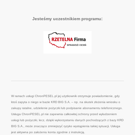
Jesteśmy uczestnikiem programu:
W ramach usługi ChronPESEL.pl jej użytkownik otrzymuje powiadomienie, gdy
ktoś zapyta o niego w bazie KRD BIG S.A. – np. na skutek złożenia wniosku o
zakupy ratalne, udzielenie pożyczki lub podpisanie abonamentu telefonicznego.
Usługa ChronPESEL.pl nie zapewnia całkowitej ochrony przed wyłudzeniem
usługi lub pożyczki, lecz, dzięki wykorzystaniu danych pochodzących z bazy KRD
BIG S.A., może znacząco zmniejszyć ryzyko wystąpienia takiej sytuacji. Usługa
jest aktywna po założeniu konta zgodnie z instrukcją.